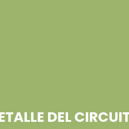
ETALLE DEL CIRCUI