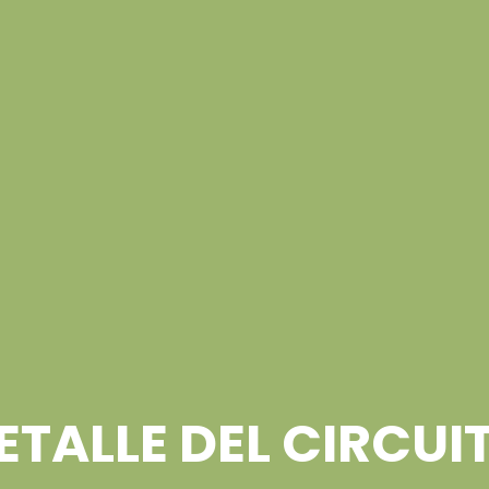
ETALLE DEL CIRCUI